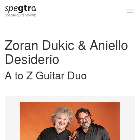
Skip
to
Togg
main
navi
content
Zoran Dukic & Aniello
Desiderio
A to Z Guitar Duo