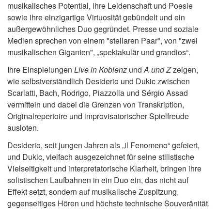
musikalisches Potential, ihre Leidenschaft und Poesie
sowie ihre einzigartige Virtuosität gebündelt und ein
außergewöhnliches Duo gegründet. Presse und soziale
Medien sprechen von einem "stellaren Paar", von "zwei
musikalischen Giganten",
„
spektakulär und grandios“.
Ihre Einspielungen
Live in Koblenz
und
A und Z
zeigen,
wie selbstverständlich Desiderio und Dukic zwischen
Scarlatti, Bach, Rodrigo, Piazzolla und Sérgio Assad
vermitteln und dabei die Grenzen von Transkription,
Originalrepertoire und improvisatorischer Spielfreude
ausloten.
Desiderio, seit jungen Jahren als „il Fenomeno“ gefeiert,
und Dukic, vielfach ausgezeichnet für seine stilistische
Vielseitigkeit und interpretatorische Klarheit, bringen ihre
solistischen Laufbahnen in ein Duo ein, das nicht auf
Effekt setzt, sondern auf musikalische Zuspitzung,
gegenseitiges Hören und höchste technische Souveränität.