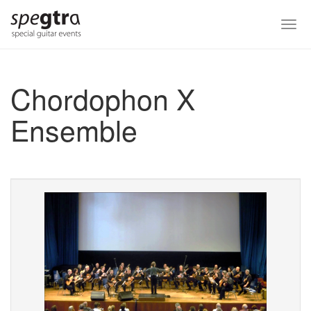
Skip
to
Togg
main
navi
content
Chordophon X
Ensemble